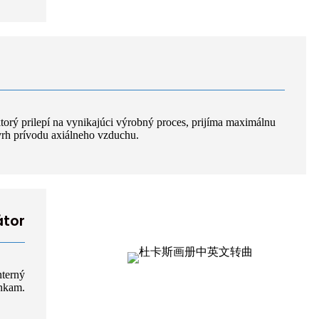
ktorý prilepí na vynikajúci výrobný proces, prijíma maximálnu
rh prívodu axiálneho vzduchu.
átor
nterný
enkam.