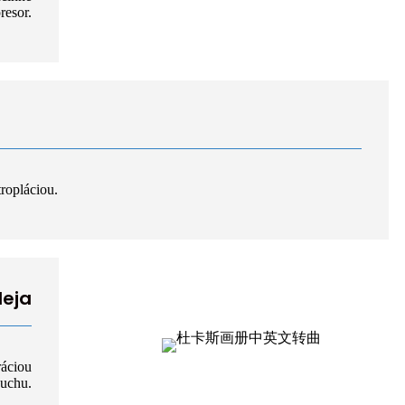
resor.
tropláciou.
leja
ráciou
duchu.