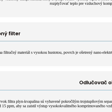
rozptyľovať teplo pre vzduchový komp
ný filter
ma filtračný materiál s vysokou hustotou, povrch je ošetrený nano-elektr
Odlučovač o
rvok filtra plyn-kvapalina sú vybavené pokročilým trojstupňovým sepa
od 15 ppm, aby sa zaistil výstup vysokokvalitného komprimovaného vz