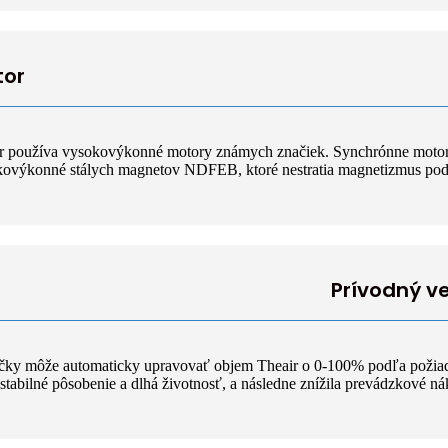
tor
r používa vysokovýkonné motory známych značiek. Synchrónne moto
ovýkonné stálych magnetov NDFEB, ktoré nestratia magnetizmus pod 2
Prívodný ve
značky môže automaticky upravovať objem Theair o 0-100% podľa poži
stabilné pôsobenie a dlhá životnosť, a následne znížila prevádzkové ná