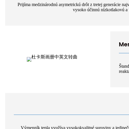
Prijíma medzinárodnú asymetrickú drôt z tretej generácie naj
vysoko účinnú nízkotlakovú a
Me
Štand
reakt
Výmenník tepla využíva vysokokvalitné suroviny a jedineč