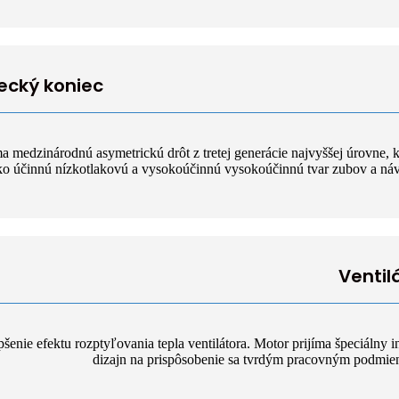
ecký koniec
ma medzinárodnú asymetrickú drôt z tretej generácie najvyššej úrovne, 
o účinnú nízkotlakovú a vysokoúčinnú vysokoúčinnú tvar zubov a náv
Ventil
pšenie efektu rozptyľovania tepla ventilátora. Motor prijíma špeciálny i
dizajn na prispôsobenie sa tvrdým pracovným podmi