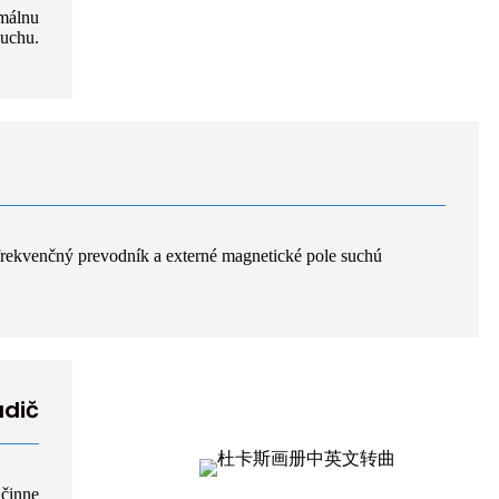
imálnu
duchu.
frekvenčný prevodník a externé magnetické pole suchú
adič
účinne