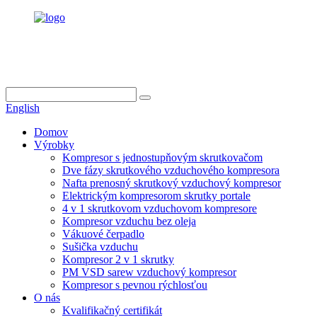
info@dukascompressor.com
+86 186 6953 3886
English
Domov
Výrobky
Kompresor s jednostupňovým skrutkovačom
Dve fázy skrutkového vzduchového kompresora
Nafta prenosný skrutkový vzduchový kompresor
Elektrickým kompresorom skrutky portale
4 v 1 skrutkovom vzduchovom kompresore
Kompresor vzduchu bez oleja
Vákuové čerpadlo
Sušička vzduchu
Kompresor 2 v 1 skrutky
PM VSD sarew vzduchový kompresor
Kompresor s pevnou rýchlosťou
O nás
Kvalifikačný certifikát