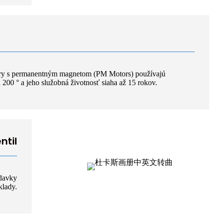
ry s permanentným magnetom (PM Motors) používajú
00 ° a jeho služobná životnosť siaha až 15 rokov.
ntil
adavky
klady.