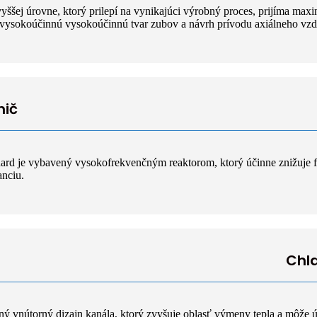
vyššej úrovne, ktorý prilepí na vynikajúci výrobný proces, prijíma max
 vysokoúčinnú vysokoúčinnú tvar zubov a návrh prívodu axiálneho vz
nič
ard je vybavený vysokofrekvenčným reaktorom, ktorý účinne znižuje 
anciu.
Chl
ný vnútorný dizajn kanála, ktorý zvyšuje oblasť výmeny tepla a môže 